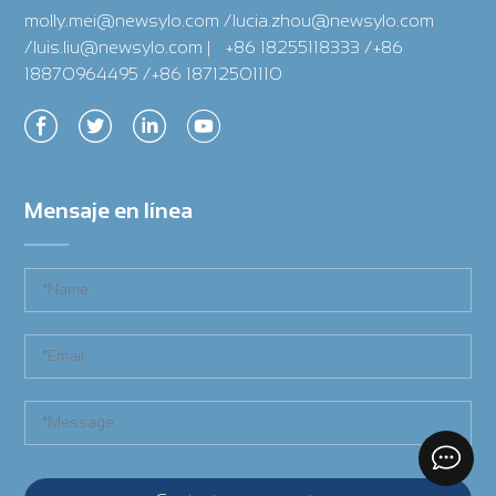
molly.mei@newsylo.com /lucia.zhou@newsylo.com
/luis.liu@newsylo.com
|
+86 18255118333 /+86
18870964495 /+86 18712501110
Mensaje en línea