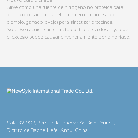
Sirve como una fuente de nitrógeno no proteica para
los microorganismos del rumen en rumiantes (por
ejemplo, ganado, oveja) para sintetizar proteínas.
Nota: Se requiere un estricto control de la dosis, ya que
el exceso puede causar envenenamiento por amoníaco.
Sala B2-902, Parque de Innovación Binhu Yungu,
Distrito de Baohe, Hefei, Anhui, China