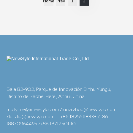
Home
Prev
1
2
Sala B2-902, Parque de Innovación Binhu Yungu,
Distrito de Baohe, Hefei, Anhui, China
molly.mei@newsylo.com /lucia.zhou@newsylo.com
/luis.liu@newsylo.com
|
+86 18255118333 /+86
18870964495 /+86 18712501110