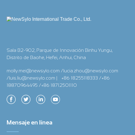
Sala B2-902, Parque de Innovación Binhu Yungu,
Distrito de Baohe, Hefei, Anhui, China
molly.mei@newsylo.com /lucia.zhou@newsylo.com
/luis.liu@newsylo.com
|
+86 18255118333 /+86
18870964495 /+86 18712501110
Mensaje en línea